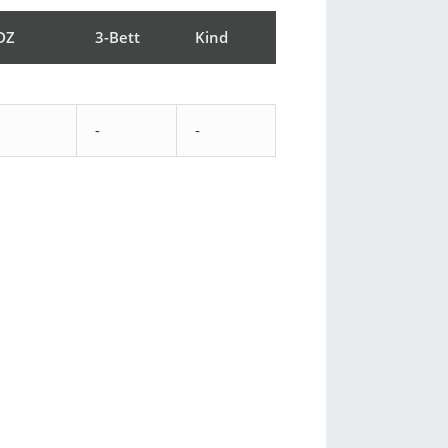
DZ
3-Bett
Kind
-
-