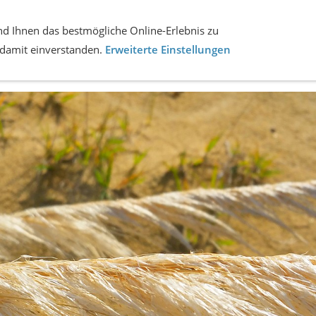
d Ihnen das bestmögliche Online-Erlebnis zu
h damit einverstanden.
Erweiterte Einstellungen
AUTO
UNTERKÜNFTE
RUNDREISEN TOUREN
BAH